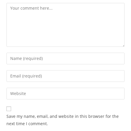
Comment
Enter
your
name
Enter
or
your
username
email
Enter
to
address
your
comment
to
website
comment
URL
Save my name, email, and website in this browser for the
(optional)
next time I comment.