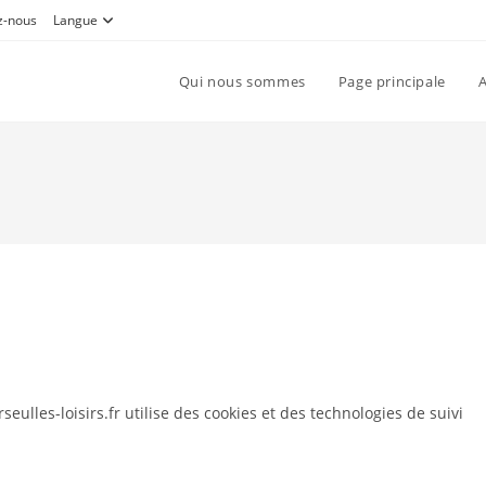
z-nous
Langue
Qui nous sommes
Page principale
A
eulles-loisirs.fr utilise des cookies et des technologies de suivi