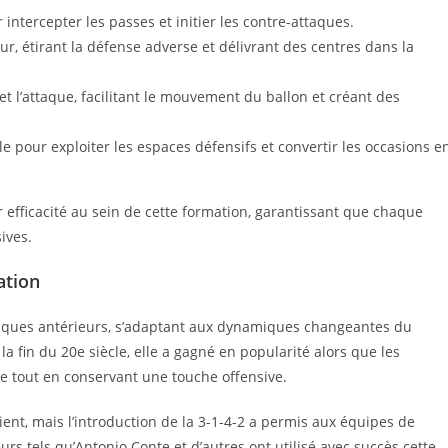
 intercepter les passes et initier les contre-attaques.
ur, étirant la défense adverse et délivrant des centres dans la
et l’attaque, facilitant le mouvement du ballon et créant des
 pour exploiter les espaces défensifs et convertir les occasions e
efficacité au sein de cette formation, garantissant que chaque
ives.
ation
actiques antérieurs, s’adaptant aux dynamiques changeantes du
la fin du 20e siècle, elle a gagné en popularité alors que les
ve tout en conservant une touche offensive.
nt, mais l’introduction de la 3-1-4-2 a permis aux équipes de
urs tels qu’Antonio Conte et d’autres ont utilisé avec succès cette