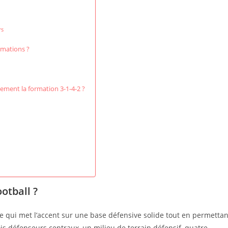
rs
rmations ?
ement la formation 3-1-4-2 ?
otball ?
que qui met l’accent sur une base défensive solide tout en permettan
is défenseurs centraux, un milieu de terrain défensif, quatre